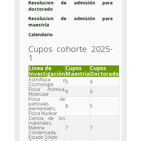
Resolucion de admisión para
doctorado
Resolucion de admisión para
maestría
Calendario
Cupos cohorte 2025-
1
Linea de
Cupos
Cupos
Investigación
Maestria
Doctorado
Astrofísica y
5
4
Cosmología
Física Atómica,
8
6
Molecular
Física de
partículas
8
5
elementales,
Física Nuclear
Ciencia de los
materiales,
Materia
7
7
Condensada,
Estado Sólido